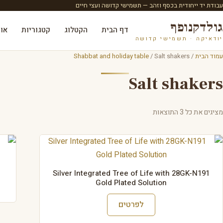
עבודת יד ייחודית בכסף וזהב — תשמישי קדושה ועצי חיים
גולדקנופף
דף הבית
הקטלוג
קטגוריות
או
יודאיקה · תשמישי קדושה
עמוד הבית
/
/ Salt shakers
Shabbat and holiday table
Salt shakers
מציגים את כל ⁦3⁩ התוצאות
Silver Integrated Tree of Life with 28GK-N191
Gold Plated Solution
לפרטים