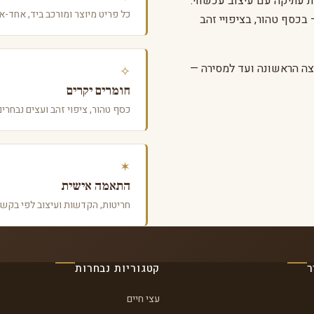
עתיקה עם עיצוב עכשווי.
כל פריט מיוצר ומורכב ביד, אחד-א
בכסף טהור, בציפויי זהב
צה הראשונה ועד למסירה —
✧
חומרים יקרים
כסף טהור, ציפוי זהב ועצים נבחרים
✶
התאמה אישית
חריטות, הקדשות ועיצוב לפי בקשה
ר
קטגוריות נבחרות
עצי חיים