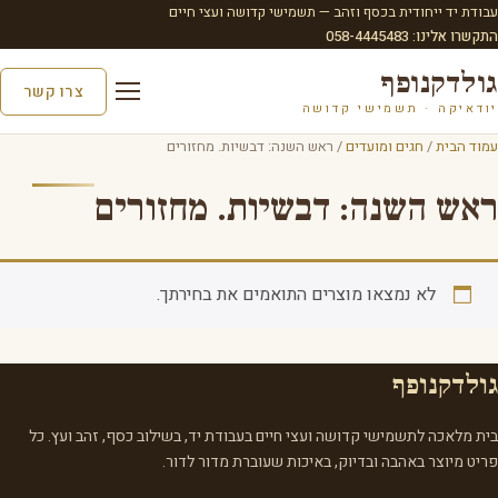
עבודת יד ייחודית בכסף וזהב — תשמישי קדושה ועצי חיים
התקשרו אלינו: 058-4445483
גולדקנופף
צרו קשר
יודאיקה · תשמישי קדושה
עמוד הבית
/
חגים ומועדים
/ ראש השנה: דבשיות. מחזורים
ראש השנה: דבשיות. מחזורים
לא נמצאו מוצרים התואמים את בחירתך.
גולדקנופף
בית מלאכה לתשמישי קדושה ועצי חיים בעבודת יד, בשילוב כסף, זהב ועץ. כל
פריט מיוצר באהבה ובדיוק, באיכות שעוברת מדור לדור.